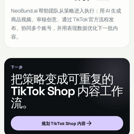
NeoBund.ai 帮助团队从策略进入执行：用 AI 生成
商品视频、审核创意、通过 TikTok 官方流程发
布、协同多个账号，并用表现数据优化下一批内
容。
下一步
把策略变成可重复的
TikTok Shop 内容工作
流。
arrow_forward
规划 TikTok Shop 内容