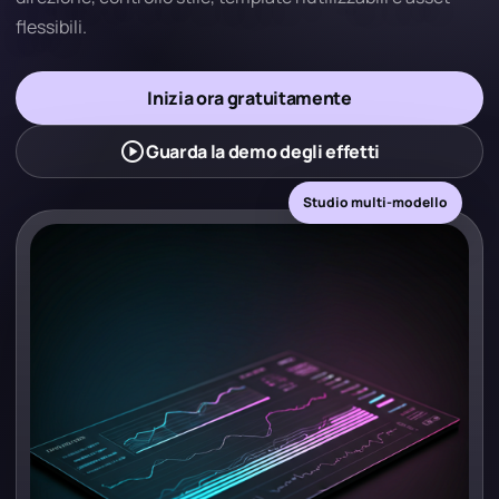
flessibili.
Inizia ora gratuitamente
play_circle
Guarda la demo degli effetti
Studio multi-modello