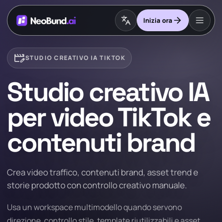
Inizia ora
movie_edit
STUDIO CREATIVO IA TIKTOK
Studio creativo IA
per video TikTok e
contenuti brand
Crea video traffico, contenuti brand, asset trend e
storie prodotto con controllo creativo manuale.
Usa un workspace multimodello quando servono
direzione, controllo stile, template riutilizzabili e asset