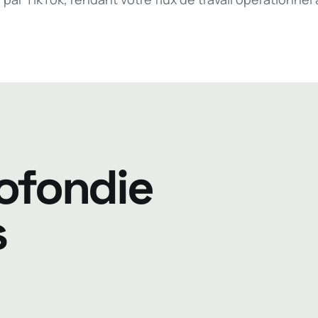
ofondie
s