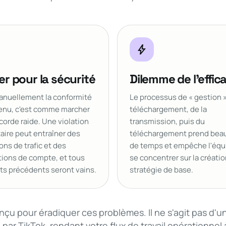
bolt
r pour la sécurité
Dilemme de l'effic
anuellement la conformité
Le processus de « gestion 
enu, c'est comme marcher
téléchargement, de la
corde raide. Une violation
transmission, puis du
aire peut entraîner des
téléchargement prend bea
ions de trafic et des
de temps et empêche l'équ
tions de compte, et tous
se concentrer sur la créatio
rts précédents seront vains.
stratégie de base.
çu pour éradiquer ces problèmes. Il ne s'agit pas d'un o
par TikTok, rendant votre flux de travail opérationnel à 