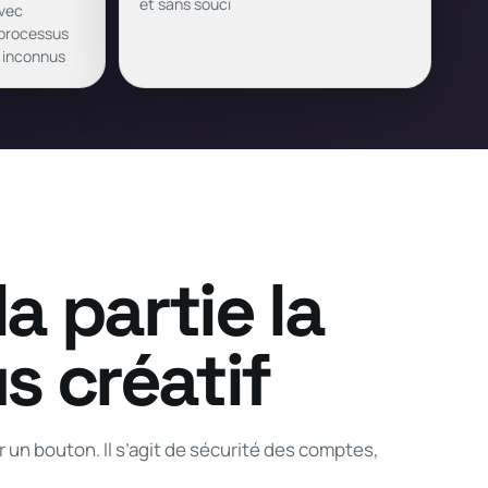
et sans souci
avec
 processus
t inconnus
la partie la
s créatif
 un bouton. Il s’agit de sécurité des comptes,