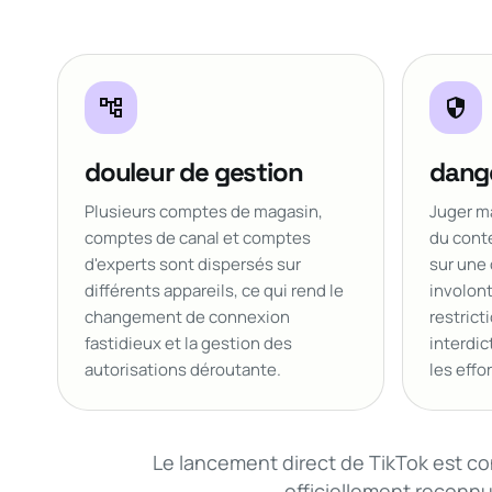
account_tree
security
douleur de gestion
dange
Plusieurs comptes de magasin,
Juger m
comptes de canal et comptes
du cont
d'experts sont dispersés sur
sur une 
différents appareils, ce qui rend le
involont
changement de connexion
restrict
fastidieux et la gestion des
interdic
autorisations déroutante.
les effo
Le lancement direct de TikTok est con
officiellement reconnu 