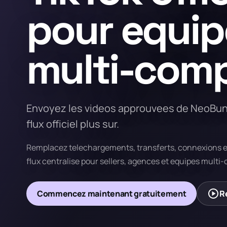
pour equip
multi-com
Envoyez les videos approuvees de NeoBund.
flux officiel plus sur.
Remplacez telechargements, transferts, connexions e
flux centralise pour sellers, agences et equipes multi
play_circle
Commencez maintenant gratuitement
R