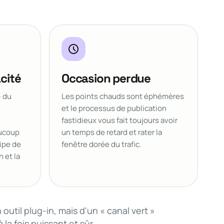
schedule
acité
Occasion perdue
» du
Les points chauds sont éphémères
et le processus de publication
fastidieux vous fait toujours avoir
ucoup
un temps de retard et rater la
ipe de
fenêtre dorée du trafic.
n et la
util plug-in, mais d'un « canal vert »
la fois puissant et sûr.