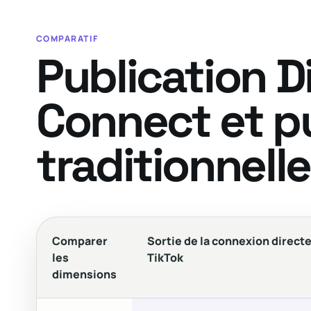
COMPARATIF
Publication D
Connect et p
traditionnelle
Comparer
Sortie de la connexion direct
les
TikTok
dimensions