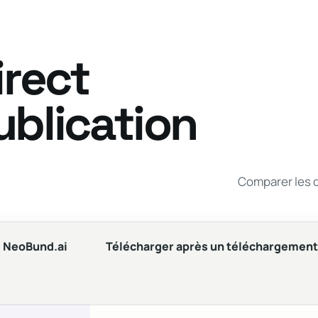
irect
ublication
Comparer les 
e NeoBund.ai
Télécharger après un téléchargemen