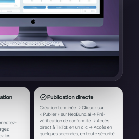
check_circle
ation
Publication directe
Création terminée → Cliquez sur
« Publier » sur NeoBund.ai → Pré-
→
vérification de conformité → Accès
nnectez-
direct à TikTok en un clic → Accès en
rgez
quelques secondes, en toute sécurité
z les